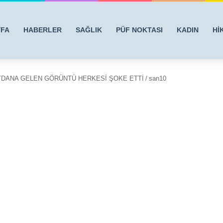
YFA
HABERLER
SAĞLIK
PÜF NOKTASI
KADIN
Hİ
MEYDANA GELEN GÖRÜNTÜ HERKESİ ŞOKE ETTİ
/
san10