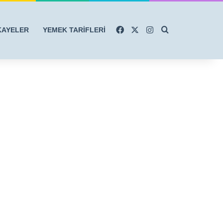
Facebook
X
Instagram
Arama yap ...
KAYELER
YEMEK TARİFLERİ