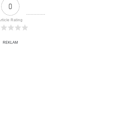
0
rticle Rating
REKLAM