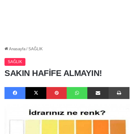
Anasayfa
/
SAĞLIK
SAĞLIK
SAKIN HAFİFE ALMAYIN!
Facebook
X
Pinterest
WhatsApp
E-Posta ile paylaş
Ya