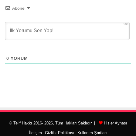
Abone
500
0
YORUM
© Telif Hakkı 2016- 2026, Tüm Hakları Saklıdır |
Hisler Aynası
İletişim
Gizlilik Politikası
Kullanım Şartları