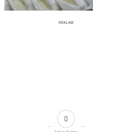
REKLAM
0
Article Rating