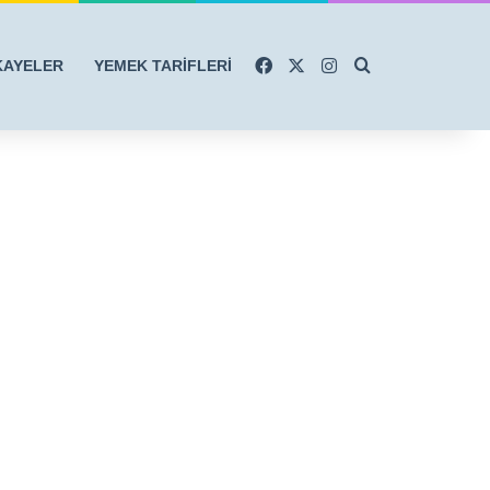
Facebook
X
Instagram
Arama yap ...
KAYELER
YEMEK TARİFLERİ
r