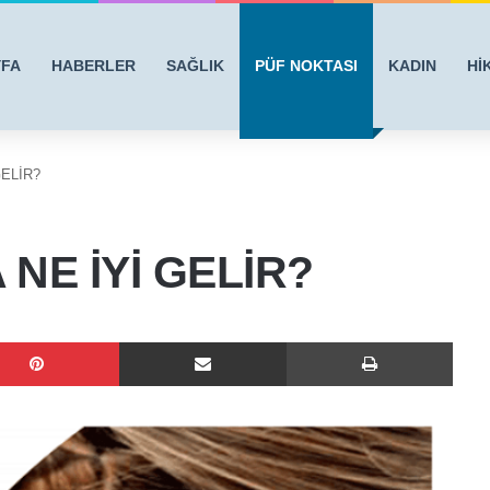
YFA
HABERLER
SAĞLIK
PÜF NOKTASI
KADIN
Hİ
GELİR?
 NE İYİ GELİR?
Pinterest
E-Posta ile paylaş
Yazdı