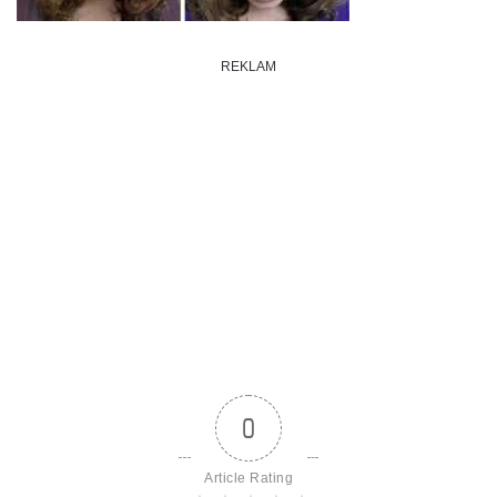
REKLAM
0
Article Rating