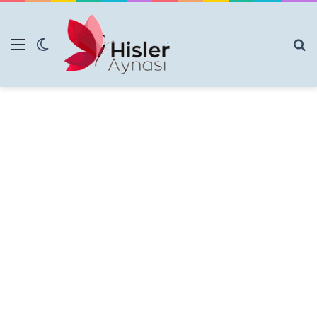
Menü
Dış görünümü değiştir
Ar