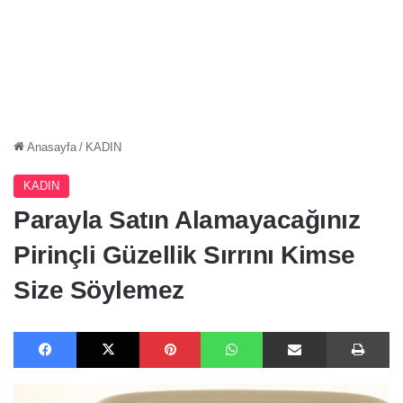
Anasayfa
/
KADIN
KADIN
Parayla Satın Alamayacağınız
Pirinçli Güzellik Sırrını Kimse
Size Söylemez
Facebook
X
Pinterest
WhatsApp
E-Posta ile paylaş
Ya