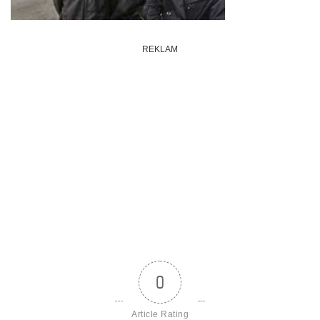
REKLAM
0
Article Rating