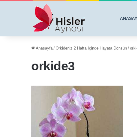
ANASA
Anasayfa
/
Orkideniz 2 Hafta İçinde Hayata Dönsün
/
ork
orkide3