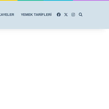
Facebook
X
Instagram
Arama yap ...
KAYELER
YEMEK TARİFLERİ