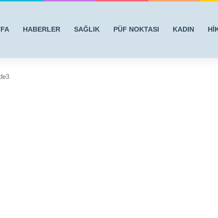
YFA
HABERLER
SAĞLIK
PÜF NOKTASI
KADIN
Hİ
ide3