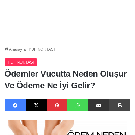
Anasayfa
/
PÜF NOKTASI
PÜF NOKTASI
Ödemler Vücutta Neden Oluşur
Ve Ödeme Ne İyi Gelir?
Facebook
X
Pinterest
WhatsApp
E-Posta ile paylaş
Ya