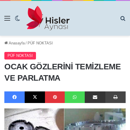
Menü
Dış görünümü değiştir
Ar
Anasayfa
/
PÜF NOKTASI
PÜF NOKTASI
OCAK GÖZLERİNİ TEMİZLEME
VE PARLATMA
Facebook
X
Pinterest
WhatsApp
E-Posta ile paylaş
Ya