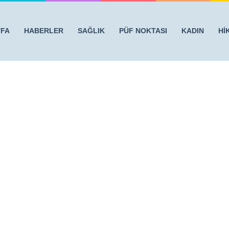
YFA
HABERLER
SAĞLIK
PÜF NOKTASI
KADIN
Hİ
k Edecek 8 Harika Bilgi
/
kabonat-sirke