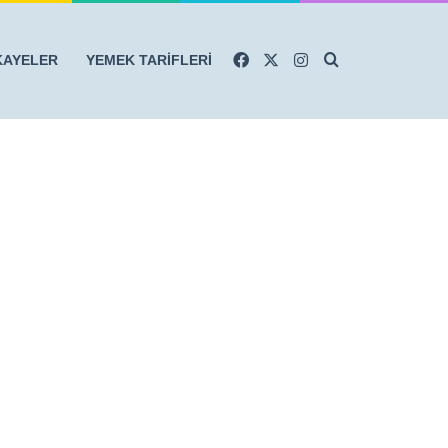
Facebook
X
Instagram
Arama yap ...
KAYELER
YEMEK TARİFLERİ