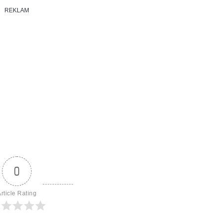
REKLAM
0
rticle Rating