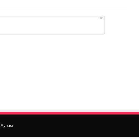
500
r Aynası