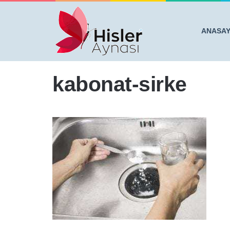
ANASA
Anasayfa
/
Mutfak Lavabosundan Gelen Kötü Kokuları Yo
kabonat-sirke