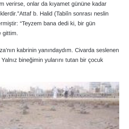
am verirse, onlar da kıyamet gününe kadar
erdir.”Attaf b. Halid (Tabiîn sonrası neslin
ermiştir: “Teyzem bana dedi ki, bir gün
 gittim.
za’nın kabrinin yanındaydım. Civarda seslenen
Yalnız bineğimin yularını tutan bir çocuk