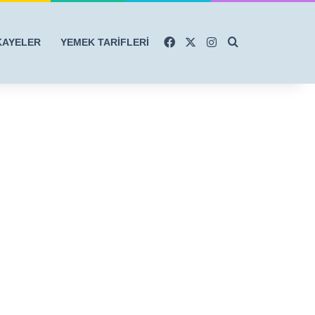
Facebook
X
Instagram
Arama yap ...
KAYELER
YEMEK TARİFLERİ
r