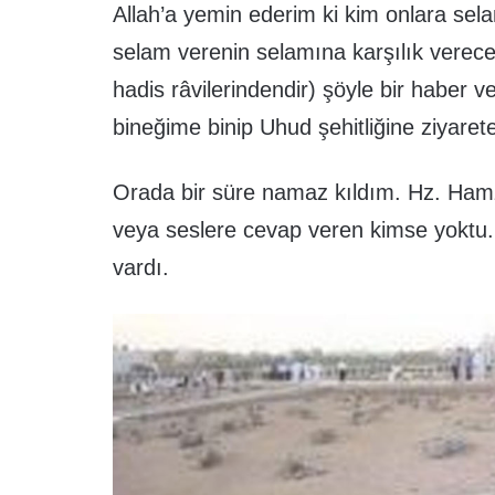
Allah’a yemin ederim ki kim onlara sel
selam verenin selamına karşılık verecekl
hadis râvilerindendir) şöyle bir haber v
bineğime binip Uhud şehitliğine ziyarete
Orada bir süre namaz kıldım. Hz. Ham
veya seslere cevap veren kimse yoktu. 
vardı.