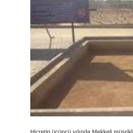
Hicretin üçüncü yılında Mekkeli müşri