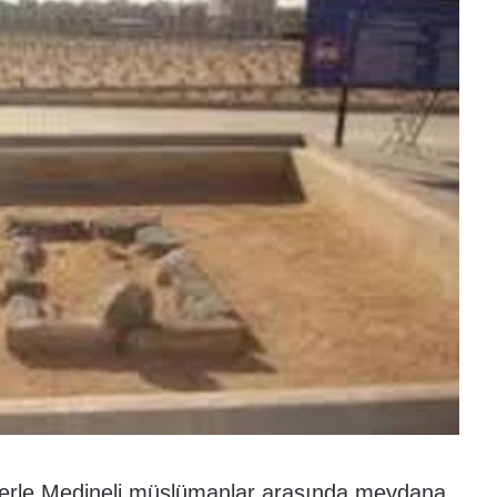
klerle Medineli müslümanlar arasında meydana