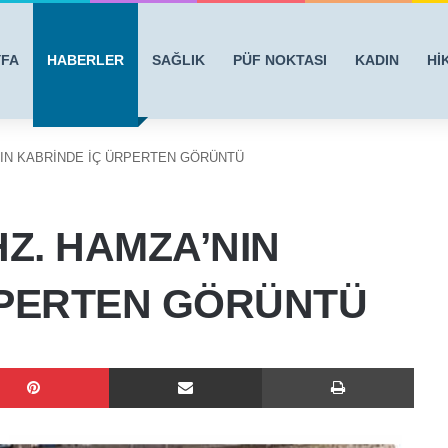
YFA
HABERLER
SAĞLIK
PÜF NOKTASI
KADIN
Hİ
NIN KABRİNDE İÇ ÜRPERTEN GÖRÜNTÜ
HZ. HAMZA’NIN
RPERTEN GÖRÜNTÜ
Pinterest
E-Posta ile paylaş
Yazdı