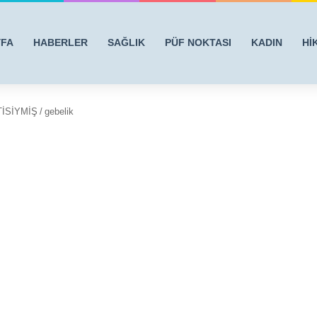
YFA
HABERLER
SAĞLIK
PÜF NOKTASI
KADIN
Hİ
İSİYMİŞ
/
gebelik