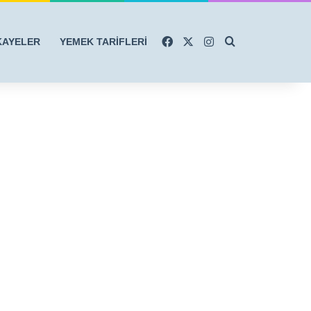
Facebook
X
Instagram
Arama yap ...
KAYELER
YEMEK TARİFLERİ