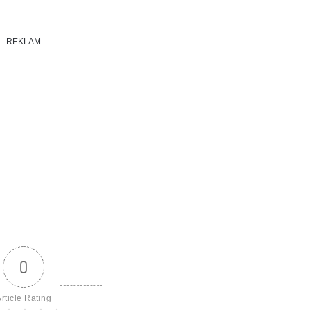
REKLAM
0
rticle Rating