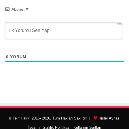
Abone
500
0
YORUM
© Telif Hakkı 2016- 2026, Tüm Hakları Saklıdır |
Hisler Aynası
İletişim
Gizlilik Politikası
Kullanım Şartları