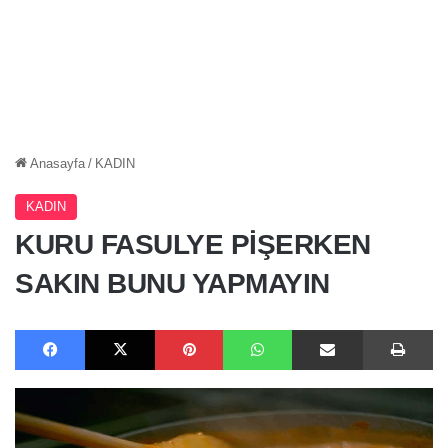
Anasayfa
/
KADIN
KADIN
KURU FASULYE PİŞERKEN
SAKIN BUNU YAPMAYIN
Facebook
X
Pinterest
WhatsApp
E-Posta ile paylaş
Ya