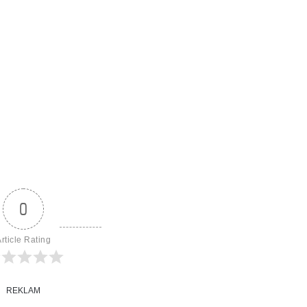
0
rticle Rating
REKLAM