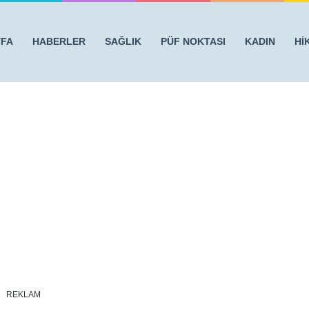
YFA
HABERLER
SAĞLIK
PÜF NOKTASI
KADIN
Hİ
uğuna İnanamayacaksınız!
/
0004
REKLAM