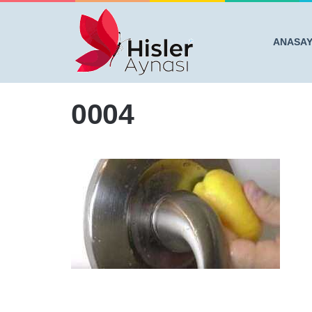
ANASA
Anasayfa
/
Klozete Sirke Döktü. Sifonu Çekince Ne Old
0004