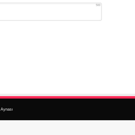
500
r Aynası