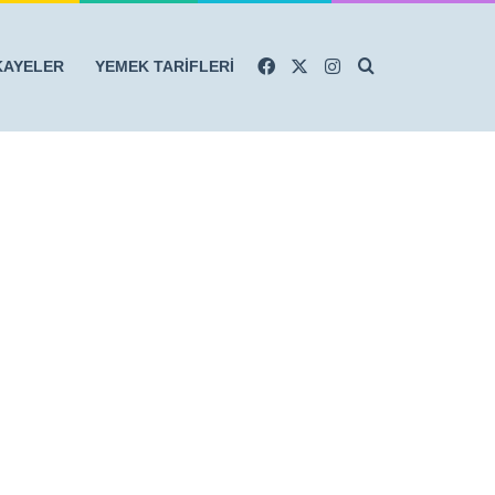
Facebook
X
Instagram
Arama yap ...
KAYELER
YEMEK TARİFLERİ