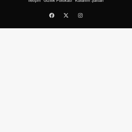
İletişim
Gizlilik Politikası
Kullanım Şartları
Facebook
X
Instagram