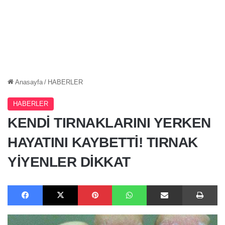
Anasayfa
/
HABERLER
HABERLER
KENDİ TIRNAKLARINI YERKEN
HAYATINI KAYBETTİ! TIRNAK
YİYENLER DİKKAT
Facebook
X
Pinterest
WhatsApp
E-Posta ile paylaş
Ya