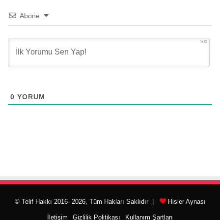
Abone
500
0
YORUM
© Telif Hakkı 2016- 2026, Tüm Hakları Saklıdır |
Hisler Aynası
İletişim
Gizlilik Politikası
Kullanım Şartları