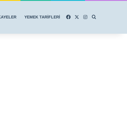
Facebook
X
Instagram
Arama yap ...
KAYELER
YEMEK TARİFLERİ
r