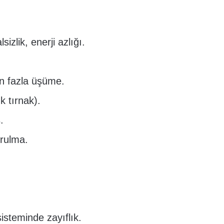
izlik, enerji azlığı.
n fazla üşüme.
k tırnak).
.
orulma.
isteminde zayıflık.