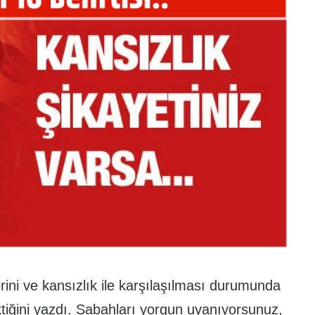
erini ve kansızlık ile karşılaşılması durumunda
ktiğini yazdı. Sabahları yorgun uyanıyorsunuz,