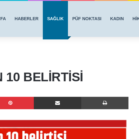
YFA
HABERLER
SAĞLIK
PÜF NOKTASI
KADIN
Hİ
 10 BELİRTİSİ
Pinterest
E-Posta ile paylaş
Yazdı