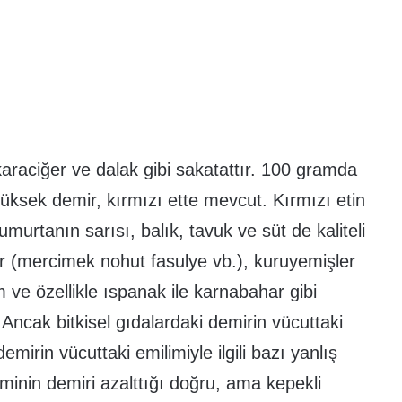
raciğer ve dalak gibi sakatattır. 100 gramda
ksek demir, kırmızı ette mevcut. Kırmızı etin
rtanın sarısı, balık, tavuk ve süt de kaliteli
er (mercimek nohut fasulye vb.), kuruyemişler
 ve özellikle ıspanak ile karnabahar gibi
 Ancak bitkisel gıdalardaki demirin vücuttaki
irin vücuttaki emilimiyle ilgili bazı yanlış
timinin demiri azalttığı doğru, ama kepekli