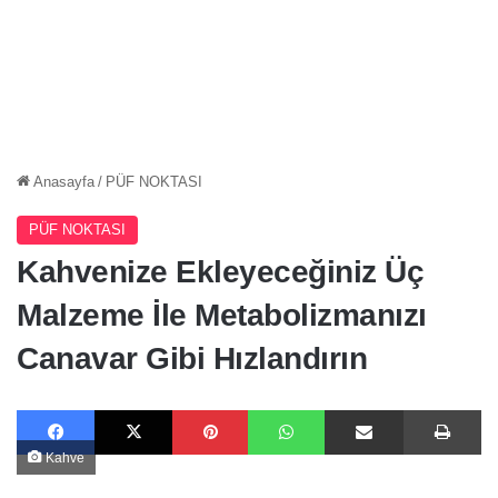
Anasayfa
/
PÜF NOKTASI
PÜF NOKTASI
Kahvenize Ekleyeceğiniz Üç
Malzeme İle Metabolizmanızı
Canavar Gibi Hızlandırın
Facebook
X
Pinterest
WhatsApp
E-Posta ile paylaş
Ya
Kahve