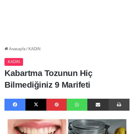
Anasayfa
/
KADIN
KADIN
Kabartma Tozunun Hiç
Bilmediğiniz 9 Marifeti
Facebook
X
Pinterest
WhatsApp
E-Posta ile paylaş
Ya