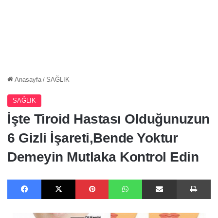
Anasayfa
/
SAĞLIK
SAĞLIK
İşte Tiroid Hastası Olduğunuzun
6 Gizli İşareti,Bende Yoktur
Demeyin Mutlaka Kontrol Edin
Facebook
X
Pinterest
WhatsApp
E-Posta ile paylaş
Ya