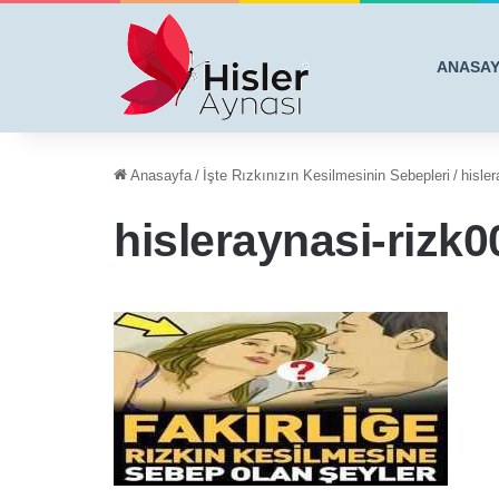
ANASA
Anasayfa
/
İşte Rızkınızın Kesilmesinin Sebepleri
/
hisle
hisleraynasi-rizk0