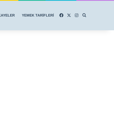
Facebook
X
Instagram
Arama yap ...
KAYELER
YEMEK TARİFLERİ