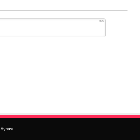
500
r Aynası