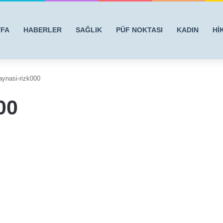
YFA
HABERLER
SAĞLIK
PÜF NOKTASI
KADIN
Hİ
raynasi-rizk000
00