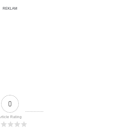
REKLAM
0
rticle Rating