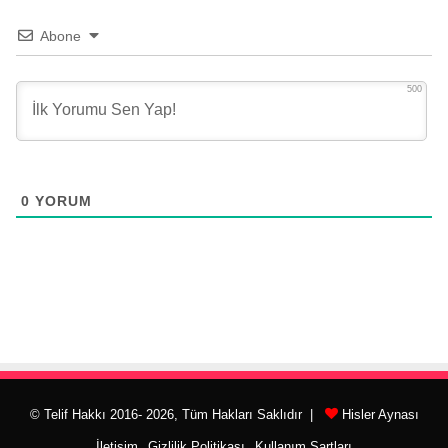
Abone
500
0
YORUM
© Telif Hakkı 2016- 2026, Tüm Hakları Saklıdır |
Hisler Aynası
İletişim
Gizlilik Politikası
Kullanım Şartları