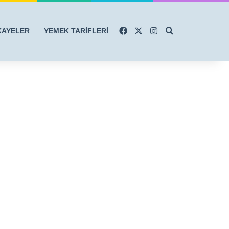
Facebook
X
Instagram
Arama yap ...
KAYELER
YEMEK TARİFLERİ
r