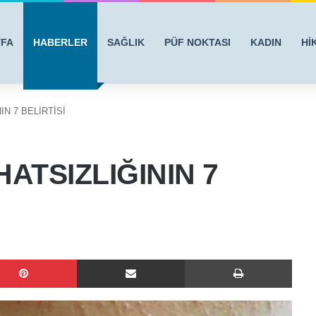
YFA
HABERLER
SAĞLIK
PÜF NOKTASI
KADIN
Hİ
N 7 BELİRTİSİ
ATSIZLIĞININ 7
Pinterest
E-Posta ile paylaş
Yazdı