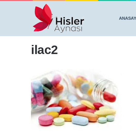
ANASA
Anasayfa
/
İlaçları Buzdolabında Saklıyorsanız Bu Yazı
ilac2