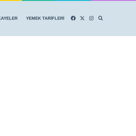
Facebook
X
Instagram
Arama yap ...
KAYELER
YEMEK TARİFLERİ