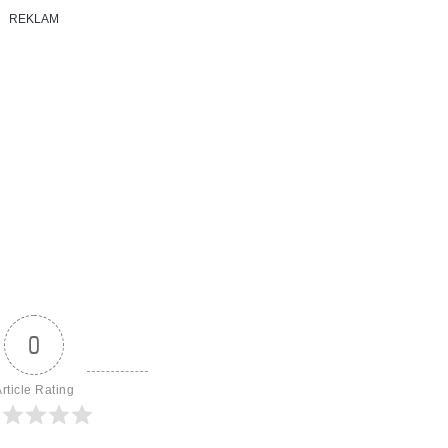
REKLAM
0
rticle Rating