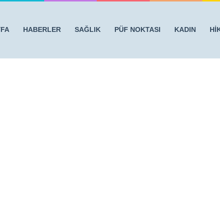
YFA
HABERLER
SAĞLIK
PÜF NOKTASI
KADIN
Hİ
yı Mutlaka Okuyun
/
ilac2