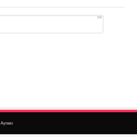
500
r Aynası