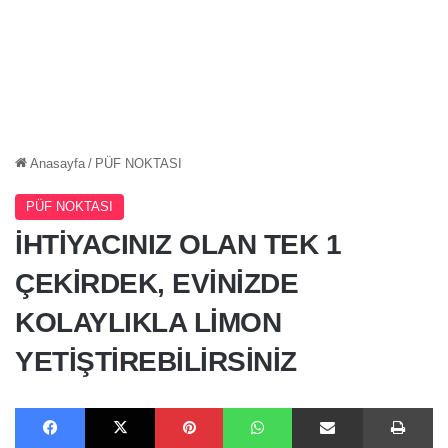
Anasayfa
/
PÜF NOKTASI
PÜF NOKTASI
İHTİYACINIZ OLAN TEK 1
ÇEKİRDEK, EVİNİZDE
KOLAYLIKLA LİMON
YETİŞTİREBİLİRSİNİZ
Facebook
X
Pinterest
WhatsApp
E-Posta ile paylaş
Ya