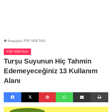
Anasayfa
/
PÜF NOKTASI
PÜF NOKTASI
Turşu Suyunun Hiç Tahmin
Edemeyeceğiniz 13 Kullanım
Alanı
Facebook
X
Pinterest
WhatsApp
E-Posta ile paylaş
Ya