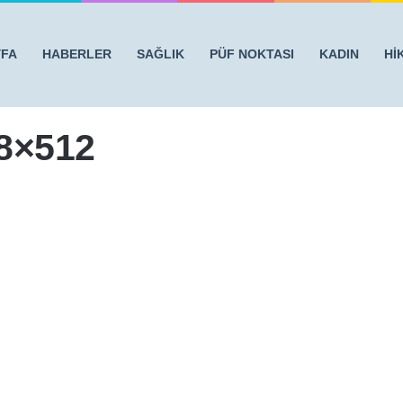
YFA
HABERLER
SAĞLIK
PÜF NOKTASI
KADIN
Hİ
DA KANSERE SEBEP OLUYORMUŞ
/
kansersebebi1-768×512
8×512