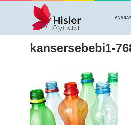
ANASA
Anasayfa
/
HEPİMİZ BU HATAYI YAPIYORUZ! ASLIN
kansersebebi1-76