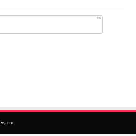
500
r Aynası