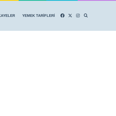
Facebook
X
Instagram
Arama yap ...
KAYELER
YEMEK TARİFLERİ