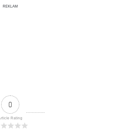
REKLAM
0
rticle Rating