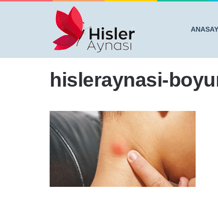
ANASA
Anasayfa
/
HEMEN KONTROL EDİN, BOYUNDA VEYA K
hisleraynasi-boyu