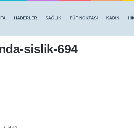
YFA
HABERLER
SAĞLIK
PÜF NOKTASI
KADIN
Hİ
ULAKTA ŞİŞLİK VARSA
/
hisleraynasi-boyunda-sislik-694
nda-sislik-694
REKLAM