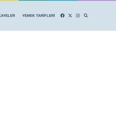
Facebook
X
Instagram
Arama yap ...
KAYELER
YEMEK TARİFLERİ