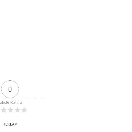
0
rticle Rating
REKLAM