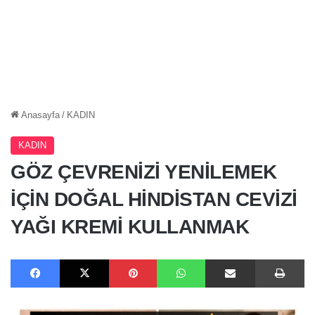
Anasayfa
/
KADIN
KADIN
GÖZ ÇEVRENİZİ YENİLEMEK
İÇİN DOĞAL HİNDİSTAN CEVİZİ
YAĞI KREMİ KULLANMAK
Facebook
X
Pinterest
WhatsApp
E-Posta ile paylaş
Ya