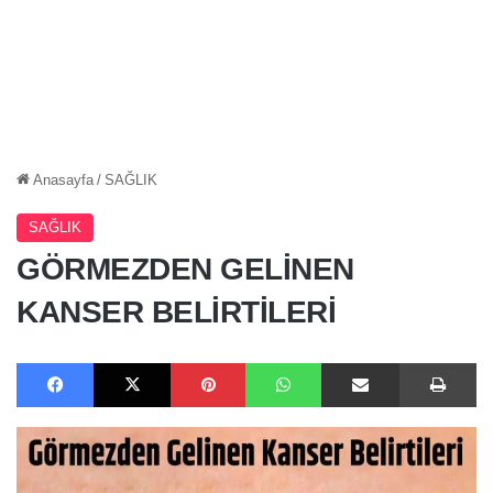
Anasayfa
/
SAĞLIK
SAĞLIK
GÖRMEZDEN GELİNEN
KANSER BELİRTİLERİ
Facebook
X
Pinterest
WhatsApp
E-Posta ile paylaş
Ya