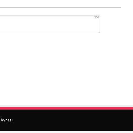
500
r Aynası