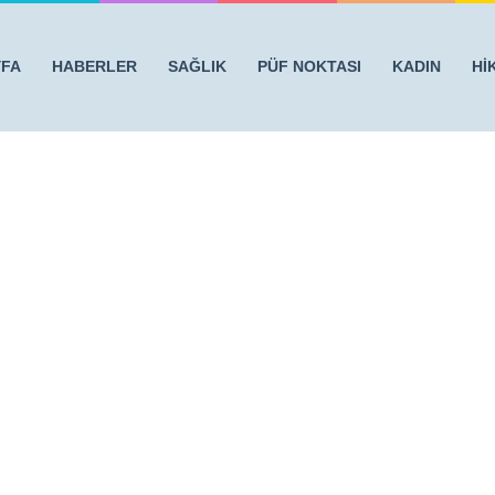
YFA
HABERLER
SAĞLIK
PÜF NOKTASI
KADIN
Hİ
RSAKLARI TEMİZLİYOR
/
papatya-cayi