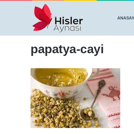
ANASA
Anasayfa
/
GECE YATMADAN ÖNCE İÇERSENİZ BAĞI
papatya-cayi