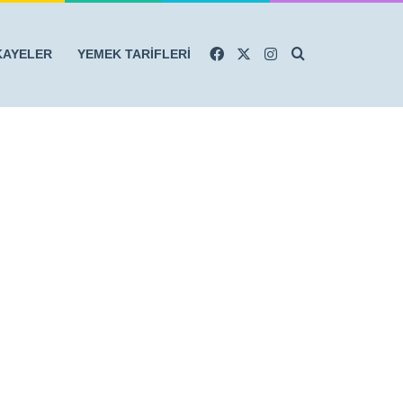
Facebook
X
Instagram
Arama yap ...
KAYELER
YEMEK TARİFLERİ