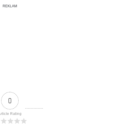
REKLAM
0
rticle Rating