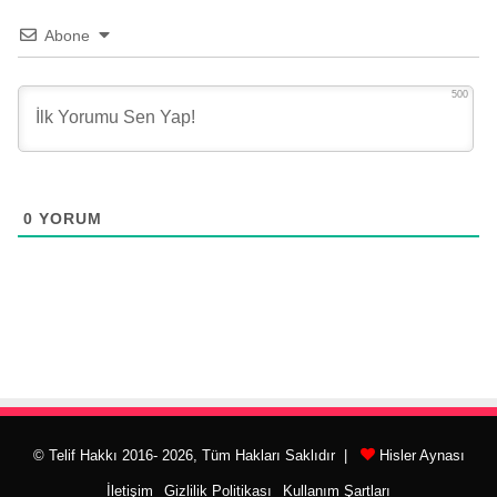
Abone
500
0
YORUM
© Telif Hakkı 2016- 2026, Tüm Hakları Saklıdır |
Hisler Aynası
İletişim
Gizlilik Politikası
Kullanım Şartları