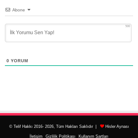
Abone
500
0
YORUM
© Telif Hakkı 2016- 2026, Tüm Hakları Saklıdır |
Hisler Aynası
İletişim
Gizlilik Politikası
Kullanım Şartları