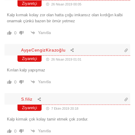
Ziyaretçi
26 Nisan 2019 00:05
Kalp kırmak kolay zor olan hatta çoğu imkansız olan kırdığın kalbi
onarmak çünkü bazen bir ömür yetmez
Yanıtla
0
AyşeCengizKirazoğlu
Ziyaretçi
26 Nisan 2019 01:01
Kırılan kalp yapışmaz
Yanıtla
0
S.filiz
Ziyaretçi
7 Ekim 2019 20:18
Kalp kirmak çok kolay tamir etmek çok zordur.
Yanıtla
0