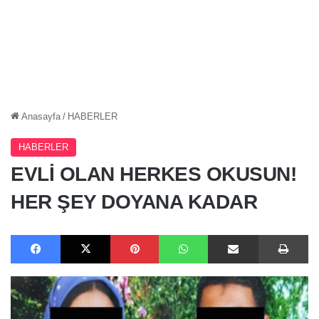
Anasayfa
/
HABERLER
HABERLER
EVLİ OLAN HERKES OKUSUN!
HER ŞEY DOYANA KADAR
Facebook
X
Pinterest
WhatsApp
E-Posta ile paylaş
Ya