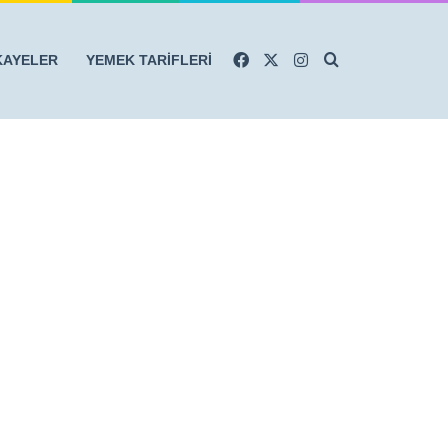
Facebook
X
Instagram
Arama yap ...
KAYELER
YEMEK TARİFLERİ