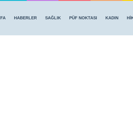
YFA
HABERLER
SAĞLIK
PÜF NOKTASI
KADIN
Hİ
IZIN SIRRINI AÇIKLIYORUZ
/
bm4