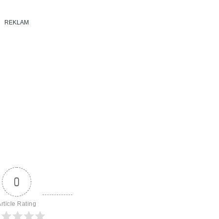
REKLAM
0
rticle Rating