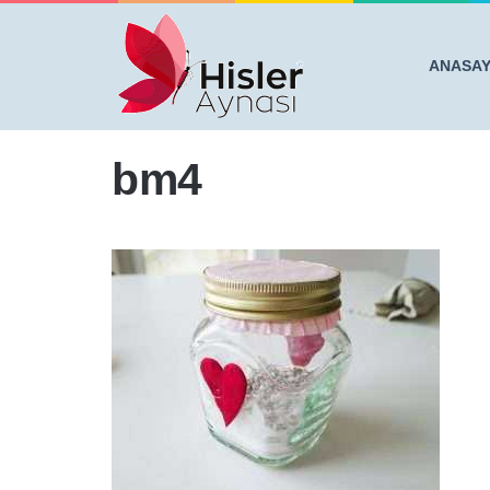
ANASA
Anasayfa
/
EVLERİ HEP GÜZEL KOKAN ARKADAŞLARIN
bm4