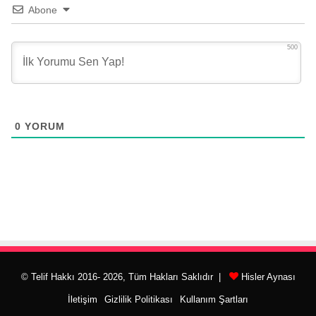
Abone
500
0
YORUM
© Telif Hakkı 2016- 2026, Tüm Hakları Saklıdır |
Hisler Aynası
İletişim
Gizlilik Politikası
Kullanım Şartları