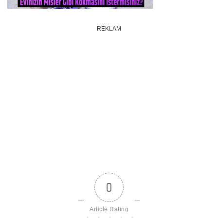
REKLAM
0
Article Rating