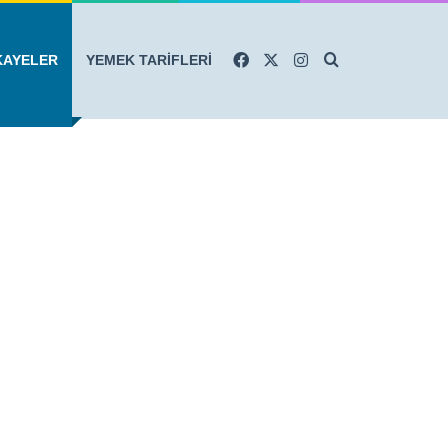
Facebook
X
Instagram
Arama yap ...
KAYELER
YEMEK TARİFLERİ
r