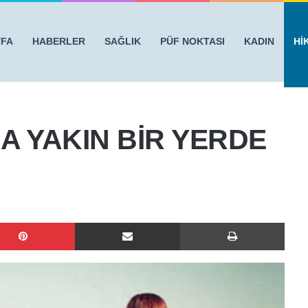
YFA
HABERLER
SAĞLIK
PÜF NOKTASI
KADIN
Hİ
İR YERDE İDİ
NA YAKIN BİR YERDE
Pinterest
E-Posta ile paylaş
Yazdı