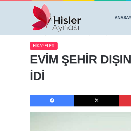
ANASA
Anasayfa
/
HİKAYELER
/
EVİM ŞEHİR DIŞINA YAKIN B
HİKAYELER
EVİM ŞEHİR DIŞI
İDİ
Facebook
X