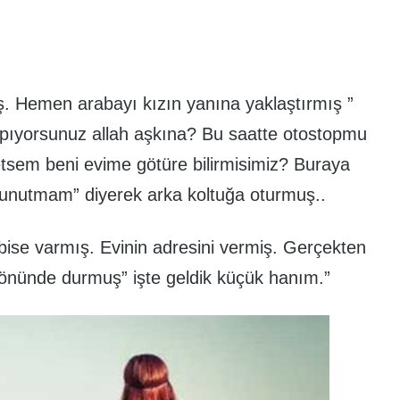
ş. Hemen arabayı kızın yanına yaklaştırmış ”
napıyorsunuz allah aşkına? Bu saatte otostopmu
etsem beni evime götüre bilirmisimiz? Buraya
u unutmam” diyerek arka koltuğa oturmuş..
 elbise varmış. Evinin adresini vermiş. Gerçekten
önünde durmuş” işte geldik küçük hanım.”