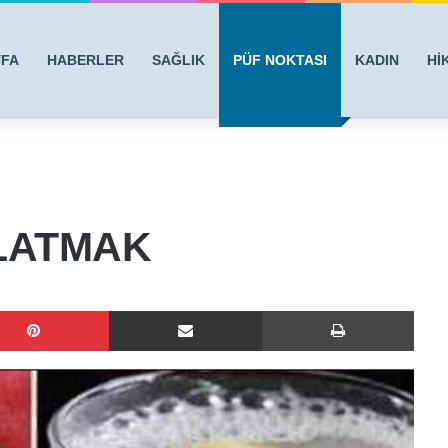
YFA
HABERLER
SAĞLIK
PÜF NOKTASI
KADIN
Hİ
ZLATMAK
Pinterest
E-Posta ile paylaş
Yazdı