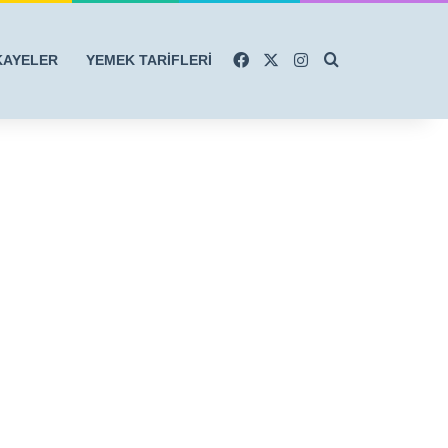
Facebook
X
Instagram
Arama yap ...
KAYELER
YEMEK TARİFLERİ
r