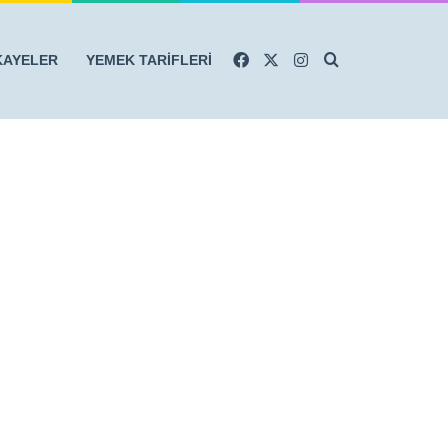
Facebook
X
Instagram
Arama yap ...
KAYELER
YEMEK TARİFLERİ
r