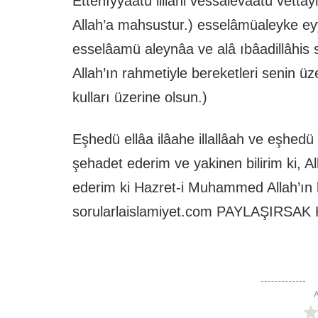
Ettehıyyâatü lillahi vessalevâatü vettay
Allah’a mahsustur.) esselâmüaleyke e
esselâamü aleynâa ve alâ ıbâadillâhis
Allah’ın rahmetiyle bereketleri senin üz
kulları üzerine olsun.)
Eşhedü ellâa ilâahe illallâah ve eşh
şehadet ederim ve yakinen bilirim ki, Al
ederim ki Hazret-i Muhammed Allah’ın 
sorularlaislamiyet.com PAYLAŞIRSAK
A