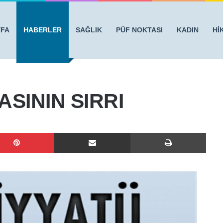
YFA
HABERLER
SAĞLIK
PÜF NOKTASI
KADIN
Hİ
RI
SININ SIRRI
Pinterest
E-Posta ile paylaş
Yazdı