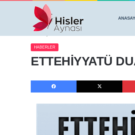
ANASA
Anasayfa
/
HABERLER
/
ETTEHİYYATÜ DUASININ SIR
HABERLER
ETTEHİYYATÜ DUA
Facebook
X