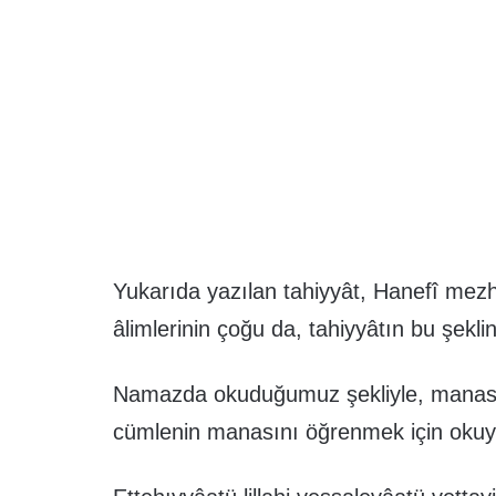
Yukarıda yazılan tahiyyât, Hanefî mez
âlimlerinin çoğu da, tahiyyâtın bu şekli
Namazda okuduğumuz şekliyle, manasıyl
cümlenin manasını öğrenmek için okuyab