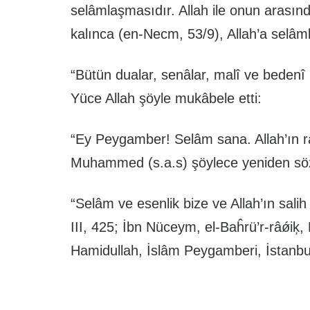
selâmlaşmasıdır. Allah ile onun arasın
kalınca (en-Necm, 53/9), Allah’a selâmla
“Bütün dualar, senâlar, malî ve bedenî 
Yüce Allah şöyle mukâbele etti:
“Ey Peygamber! Selâm sana. Allah’ın r
Muhammed (s.a.s) şöylece yeniden söz
“Selâm ve esenlik bize ve Allah’ın salih 
III, 425; İbn Nüceym, el-Baĥrü’r-râǿi
Hamidullah, İslâm Peygamberi, İstanbu