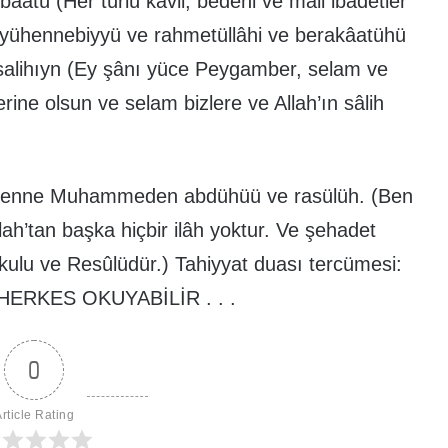
ibâatü (Her türlü kavli, bedeni ve mali ibadetler
yyühennebiyyü ve rahmetüllâhi ve berakâatühü
 salihıyn (Ey şânı yüce Peygamber, selam ve
erine olsun ve selam bizlere ve Allah’ın sâlih
edü enne Muhammeden abdühüü ve rasülüh. (Ben
lah’tan başka hiçbir ilâh yoktur. Ve şehadet
kulu ve Resûlüdür.) Tahiyyat duası tercümesi:
 HERKES OKUYABİLİR . . .
0
rticle Rating