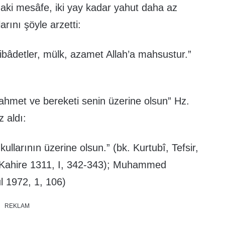
daki mesâfe, iki yay kadar yahut daha az
rını şöyle arzetti:
ibâdetler, mülk, azamet Allah’a mahsustur.”
ahmet ve bereketi senin üzerine olsun” Hz.
 aldı:
kullarının üzerine olsun.” (bk. Kurtubî, Tefsir,
ķ, Kahire 1311, I, 342-343); Muhammed
l 1972, 1, 106)
REKLAM