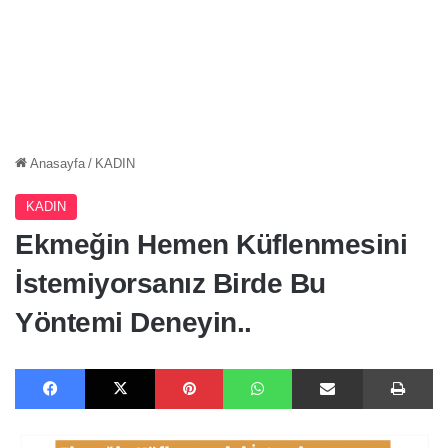
Anasayfa
/
KADIN
KADIN
Ekmeğin Hemen Küflenmesini
İstemiyorsanız Birde Bu
Yöntemi Deneyin..
Facebook
X
Pinterest
WhatsApp
E-Posta ile paylaş
Ya