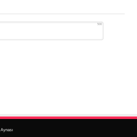
500
r Aynası