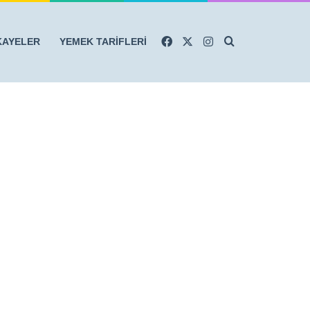
Facebook
X
Instagram
Arama yap ...
KAYELER
YEMEK TARİFLERİ