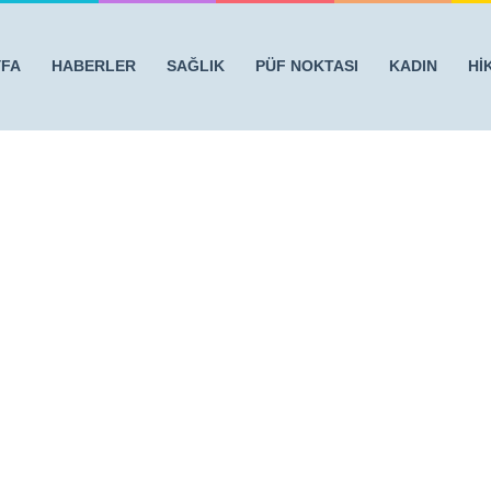
YFA
HABERLER
SAĞLIK
PÜF NOKTASI
KADIN
Hİ