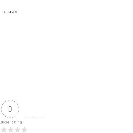
REKLAM
0
rticle Rating