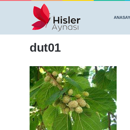
ANASA
Anasayfa
/
Dut Yaprağının Mucizevi Faydaları
/
dut01
dut01