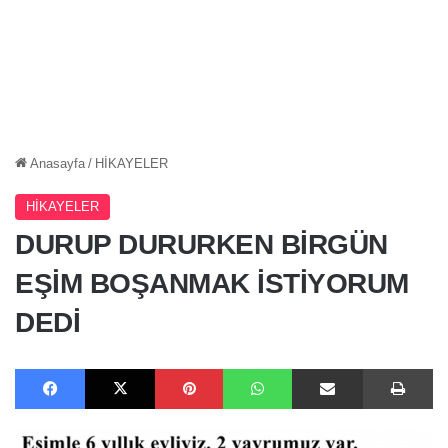
Anasayfa
/
HİKAYELER
HİKAYELER
DURUP DURURKEN BİRGÜN
EŞİM BOŞANMAK İSTİYORUM
DEDİ
Facebook
X
Pinterest
WhatsApp
E-Posta ile paylaş
Ya