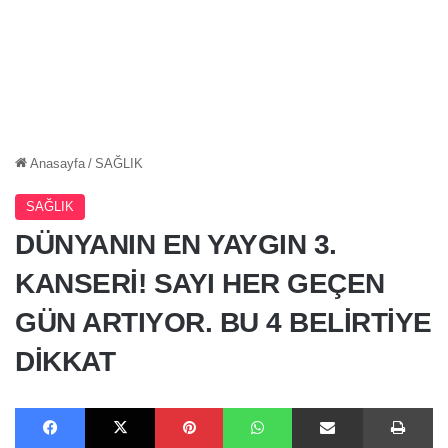
Anasayfa
/
SAĞLIK
SAĞLIK
DÜNYANIN EN YAYGIN 3.
KANSERİ! SAYI HER GEÇEN
GÜN ARTIYOR. BU 4 BELİRTİYE
DİKKAT
Facebook
X
Pinterest
WhatsApp
E-Posta ile paylaş
Ya