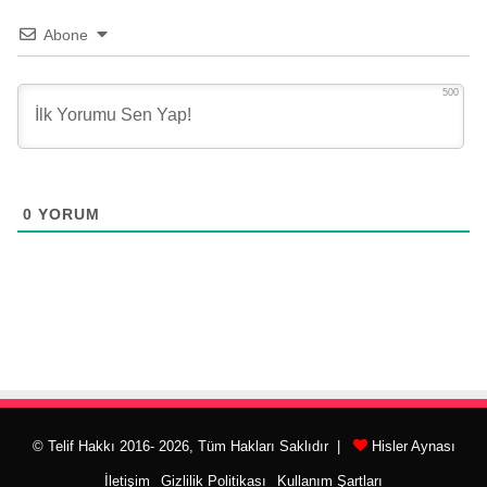
Abone
500
0
YORUM
© Telif Hakkı 2016- 2026, Tüm Hakları Saklıdır |
Hisler Aynası
İletişim
Gizlilik Politikası
Kullanım Şartları