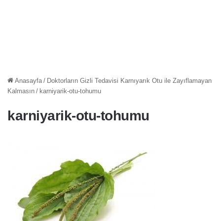
Anasayfa
/
Doktorların Gizli Tedavisi Karnıyarık Otu ile Zayıflamayan
Kalmasın
/
karniyarik-otu-tohumu
karniyarik-otu-tohumu