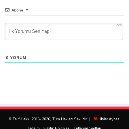
Abone
500
0
YORUM
© Telif Hakkı 2016- 2026, Tüm Hakları Saklıdır |
Hisler Aynası
İletişim
Gizlilik Politikası
Kullanım Şartları