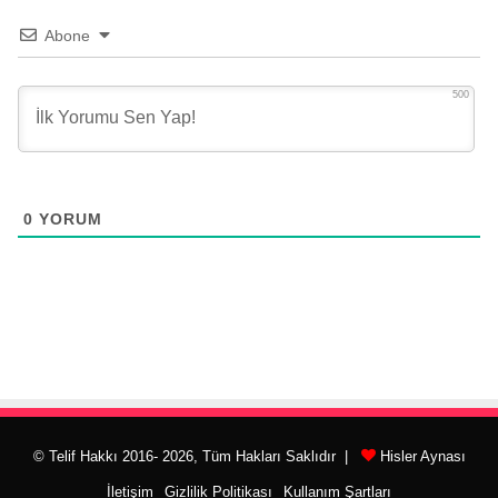
Abone
500
0
YORUM
© Telif Hakkı 2016- 2026, Tüm Hakları Saklıdır |
Hisler Aynası
İletişim
Gizlilik Politikası
Kullanım Şartları